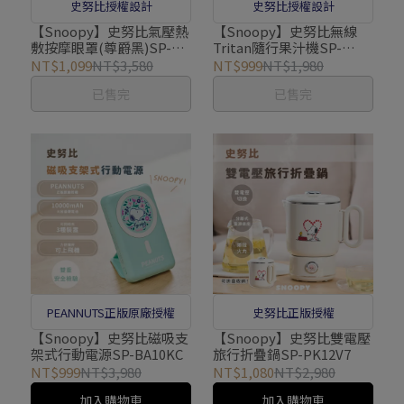
史努比授權設計
史努比授權設計
【Snoopy】史努比氣壓熱
【Snoopy】史努比無線
敷按摩眼罩(尊爵黑)SP-
Tritan隨行果汁機SP-
MA881
JE600A
NT$1,099
NT$3,580
NT$999
NT$1,980
已售完
已售完
PEANNUTS正版原廠授權
史努比正版授權
【Snoopy】史努比磁吸支
【Snoopy】史努比雙電壓
架式行動電源SP-BA10KC
旅行折疊鍋SP-PK12V7
NT$999
NT$3,980
NT$1,080
NT$2,980
加入購物車
加入購物車