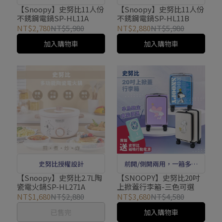
設計
設計
【Snoopy】史努比11人份
【Snoopy】史努比11人份
不銹鋼電鍋SP-HL11A
不銹鋼電鍋SP-HL11B
NT$2,780
NT$5,980
NT$2,880
NT$5,980
加入購物車
加入購物車
史努比授權設計
前開/側開兩用，一箱多用
途，使用更順心
【Snoopy】史努比2.7L陶
【SNOOPY】史努比20吋
瓷電火鍋SP-HL271A
上掀蓋行李箱-三色可選
NT$1,680
NT$2,880
NT$3,680
NT$4,580
已售完
加入購物車