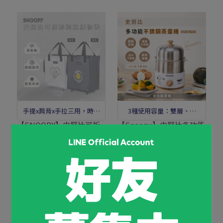
手提x肩背x手拉三用，時尚
3種使用容量：雙層、單
多用途一包搞定
層、高單層
【SNOOPY】史努比可拆
【Snoopy】史努比多功能
卸拖輪購物袋-二色可選
不銹鋼蒸蛋機SP-HL77E
NT$3,280
NT$3,680
NT$1,180
NT$2,580
已售完
加入購物車