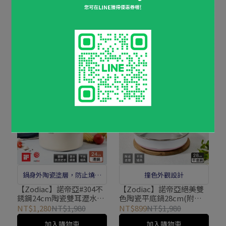
旋轉瀝水鍋蓋，可隨時掌握
鍋身外陶瓷塗層，防止燒焦
烹調狀況，鍋蓋兩側共有兩
沾黏易清潔
【Zodiac】諾帝亞#304不
【Zodiac】諾帝亞#304不
銹鋼16cm陶瓷單柄瀝水鍋
銹鋼20cm陶瓷雙耳瀝水鍋
種大、小尺寸瀝水孔設計
ZSC-SP1601
ZSC-SP2001
NT$699
NT$1,080
NT$1,180
NT$1,680
已售完
加入購物車
鍋身外陶瓷塗層，防止燒焦
撞色外觀設計
沾黏易清潔
【Zodiac】諾帝亞#304不
【Zodiac】諾帝亞絕美雙
銹鋼24cm陶瓷雙耳瀝水鍋
色陶瓷平底鍋28cm(附矽
ZSC-SP2401
膠鍋鏟)ZPB-PL2801
NT$1,280
NT$1,980
NT$899
NT$1,980
加入購物車
加入購物車