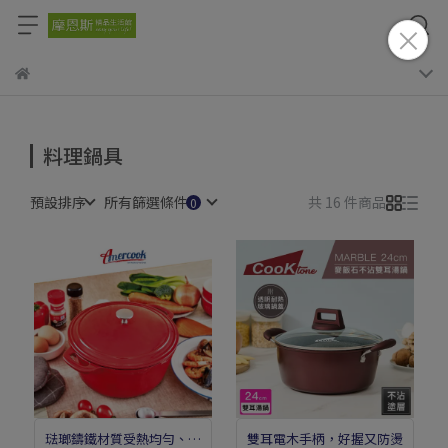
料理鍋具
預設排序
所有篩選條件
共 16 件商品
琺瑯鑄鐵材質受熱均勻、保
雙耳電木手柄，好握又防燙