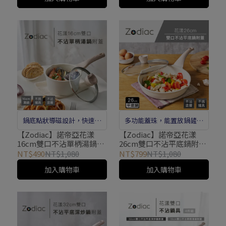
鍋底點狀導磁設計，快速導
多功能蓋珠，能置放鍋鏟、
熱不挑爐具
湯勺等廚具
【Zodiac】諾帝亞花漾
【Zodiac】諾帝亞花漾
16cm雙口不沾單柄湯鍋附
26cm雙口不沾平底鍋附蓋
蓋ZFB-SH1601
ZFB-FP2601
NT$490
NT$1,080
NT$799
NT$1,080
加入購物車
加入購物車