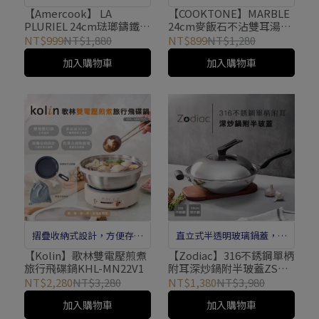
溫佳
【Amercook】 LA
【COOKTONE】MARBLE
PLURIEL 24cm琺瑯鑄鐵
24cm麥飯石不沾雙耳湯鍋
鍋-赫本紅AC-0524VR
附蓋CTM-SP24D
NT$999
NT$1,880
NT$899
NT$1,280
加入購物車
加入購物車
摺疊收納式設計，方便存放
直立式半透明玻璃鍋蓋，烹
及攜帶
調狀態一目瞭然
【Kolin】歌林雙電壓煎煮
【Zodiac】316不銹鋼單柄
旅行飛碟鍋KHL-MN22V1
附耳深炒鍋附半玻蓋ZSS-
FW3161
NT$2,280
NT$3,280
NT$1,380
NT$3,980
加入購物車
加入購物車