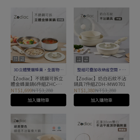
3D立體雙層蜂巢，全面物理
整組可疊加收納省空間，滿
不沾效果
足家庭、露營需求，內含3
【Zodiac】不銹鋼可拆立
【Zodiac】奶白石紋不沾
體金蜂巢鍋6件組ZHC-
鍋具7件組ZDH-MW0701
種鍋型，多用途使用
DC0601
NT$1,699
NT$3,280
NT$1,380
NT$3,280
加入購物車
加入購物車