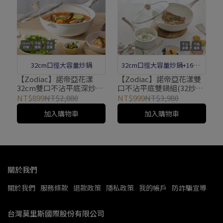
32cm口徑大容量炒鍋
32cm口徑大容量炒鍋+16cm
單柄湯鍋
【Zodiac】諾帝亞花漾
【Zodiac】諾帝亞花漾雙
32cm雙口不沾平底深炒鍋
口不沾平底雙鍋組(32炒鍋
附蓋ZFB-FW3201
+16湯鍋）ZFB-SET3216
NT$899
NT$2,880
NT$999
NT$3,980
加入購物車
加入購物車
關於我們
關於我們
服務條款
退款政策
隱私政策
我的帳戶
防詐騙宣導
台灣莫里斯國際股份有限公司