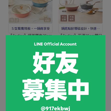
Ｓ型鴛鴦隔板，一鍋兩享受
鍋底點狀導磁設計，快速導
熱不挑爐具
【Zodiac】絕美雙色30cm
【Zodiac】花漾30cm雙口
鑄造不沾鴛鴦火鍋-兩色可
不沾平底深炒鍋附蓋(雙鍋
選
組)-兩色可選
NT$999
NT$2,580
NT$1,200
NT$2,680
加入購物車
加入購物車