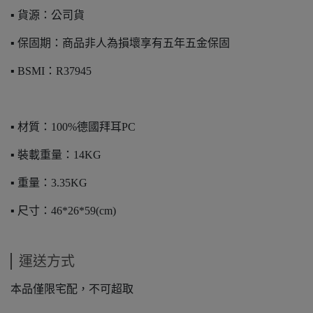
▪️ 貨源：公司貨
▪️ 保固期：商品非人為損壞享有五年五金保固
▪️ BSMI：R37945
▪️ 材質：100%德國拜耳PC
▪️ 裝載重量：14KG
▪️ 重量：3.35KG
▪️ 尺寸：46*26*59(cm)
運送方式
本品僅限宅配，不可超取