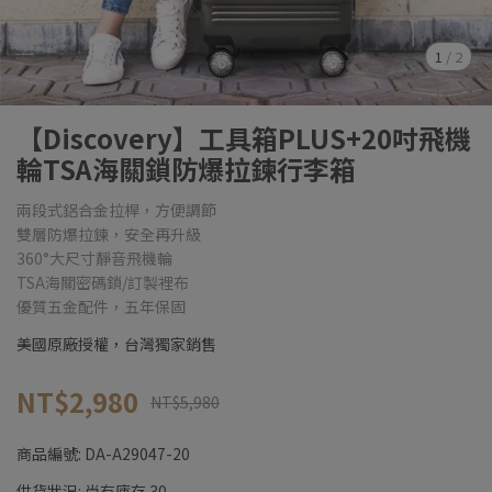
1
/
2
【Discovery】工具箱PLUS+20吋飛機
輪TSA海關鎖防爆拉鍊行李箱
兩段式鋁合金拉桿，方便調節
雙層防爆拉鍊，安全再升級
360°大尺寸靜音飛機輪
TSA海關密碼鎖/訂製裡布
優質五金配件，五年保固
美國原廠授權，台灣獨家銷售
NT$2,980
NT$5,980
商品編號:
DA-A29047-20
供貨狀況:
尚有庫存 30