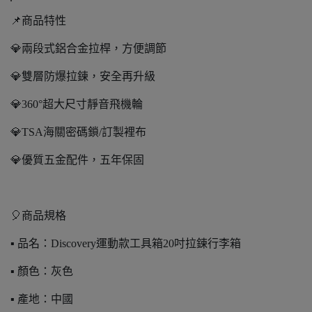
📌商品特性
💎兩段式鋁合金拉桿，方便調節
💎雙層防爆拉鍊，安全再升級
💎360°超大尺寸靜音飛機輪
💎TSA海關密碼鎖/訂製裡布
💎優質五金配件，五年保固
🎈商品規格
▪️ 品名：Discovery運動款工具箱20吋拉鍊行李箱
▪️ 顏色：灰色
▪️ 產地：中國