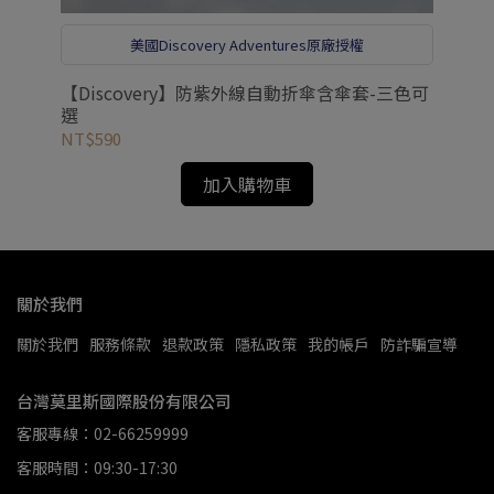
美國Discovery Adventures原廠授權
als
【Discovery】防紫外線自動折傘含傘套-三色可
【i
選
步
NT$590
NT
加入購物車
關於我們
關於我們
服務條款
退款政策
隱私政策
我的帳戶
防詐騙宣導
台灣莫里斯國際股份有限公司
客服專線：02-66259999
客服時間：09:30-17:30