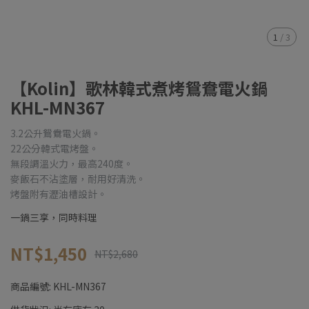
1
/
3
【Kolin】歌林韓式煮烤鴛鴦電火鍋
KHL-MN367
3.2公升鴛鴦電火鍋。
22公分韓式電烤盤。
無段調溫火力，最高240度。
麥飯石不沾塗層，耐用好清洗。
烤盤附有瀝油槽設計。
一鍋三享，同時料理
NT$1,450
NT$2,680
商品編號:
KHL-MN367