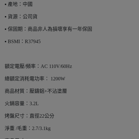
▪️ 產地：中國
▪️ 貨源：公司貨
▪️ 保固期：商品非人為損壞享有一年保固
▪️ BSMI：R37945
額定電壓/頻率：AC 110V/60Hz
總額定消秏電功率： 1200W
商品材質：壓鑄鋁+不沾塗層
火鍋容量：3.2L
烤盤尺寸：直徑22公分
淨重 /毛重：2.7/3.1kg