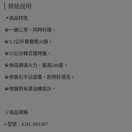
規格說明
📌商品特性
💎一鍋三享，同時料理。
💎3.2公升鴛鴦電火鍋。
💎22公分韓式電烤盤。
💎無段調溫火力，最高240度。
💎麥飯石不沾塗層，耐用好清洗。
💎烤盤附有瀝油槽設計。
🎈商品規格
▪️ 型號：KHL-MN367