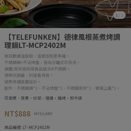
1
/
2
【TELEFUNKEN】德律風根蒸煮烤調
理鍋LT-MCP2402M
無段數調溫旋鈕，溫度控制更準確。
不銹鋼鍋+不沾烤盤，皆為分離式可拆洗。
鍋體/蒸架皆採用食品級304不銹鋼。
透明式鍋蓋，料理看得見。
過熱保護裝置設計。
配件：不銹鋼鍋*1、不沾烤盤*1、不銹鋼蒸架*1、玻璃上蓋*1。
可涮煮、蒸煮、炒菜、慢燉，燒烤，煎牛排
NT$888
NT$1,680
商品編號:
LT-MCP2402M