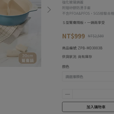
強化玻璃鍋蓋
附贈矽膠防燙手套
不含PFOA&PFOS，SGS檢驗合
Ｓ型鴛鴦隔板，一鍋兩享受
NT$999
NT$2,580
商品編號:
ZPB-MD3003B
供貨狀況:
尚有庫存
顏色
加入購物車