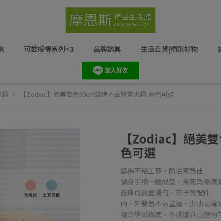
電
可愛授權系列<3
品牌鍋具
生活百貨|精選好物
湯鍋
【Zodiac】絕美雙色30cm鑄造不沾鴛鴦火鍋-兩色可選
【Zodiac】絕美
色可選
鑄造不粘工藝，防沾蓄熱佳
鍋身手柄一體成型，無死角易清
蓋珠可放置湯勺、夾子等配件
內、外雙色不沾塗層，少油易清
複合導磁鍋底，不挑爐具迅速均