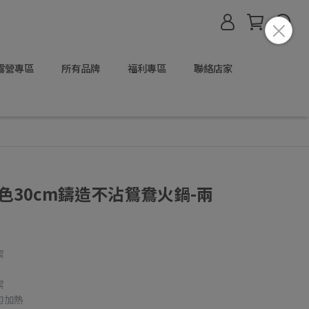
露營專區
所有品牌
福利專區
聯絡店家
雙色30cm鑄造不沾鴛鴦火鍋-兩
潔
潔
勻加熱