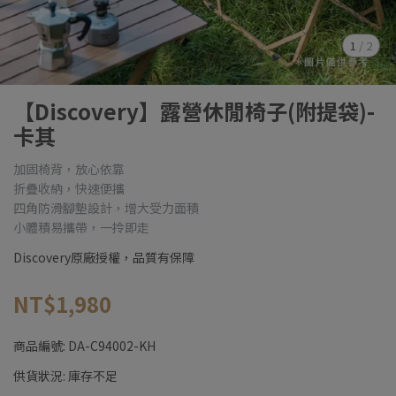
1
/
2
【Discovery】露營休閒椅子(附提袋)-
卡其
加固椅背，放心依靠
折疊收納，快速便攜
四角防滑腳墊設計，增大受力面積
小體積易攜帶，一拎即走
Discovery原廠授權，品質有保障
NT$1,980
商品編號:
DA-C94002-KH
供貨狀況:
庫存不足