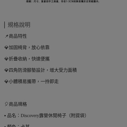
規格說明
📌商品特性
💎加固椅背，放心依靠
💎折疊收納，快速便攜
💎四角防滑腳墊設計，增大受力面積
💎小體積易攜帶，一拎即走
🎈商品規格
▪️ 品名：Discovery露營休閒椅子（附提袋）
▪️ 顏色：卡其