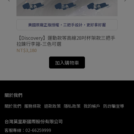
美國原廠正版授權，三把手設計，更好拿好握
色可
【Discovery】運動款等高線28吋杯架款三把手
【D
拉錬行李箱-三色可選
李
NT$3,180
NT
加入購物車
關於我們
關於我們
服務條款
退款政策
隱私政策
我的帳戶
防詐騙宣導
台灣莫里斯國際股份有限公司
客服專線：02-66259999