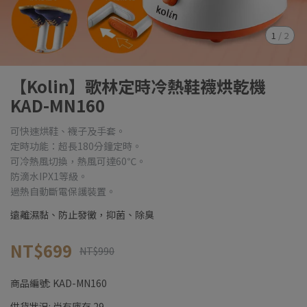
1
/
2
【Kolin】歌林定時冷熱鞋襪烘乾機
KAD-MN160
可快速烘鞋、襪子及手套。
定時功能：超長180分鐘定時。
可冷熱風切換，熱風可達60℃。
防滴水IPX1等級。
過熱自動斷電保護裝置。
遠離濕黏、防止發黴，抑菌、除臭
NT$699
NT$990
商品編號:
KAD-MN160
供貨狀況:
尚有庫存 29