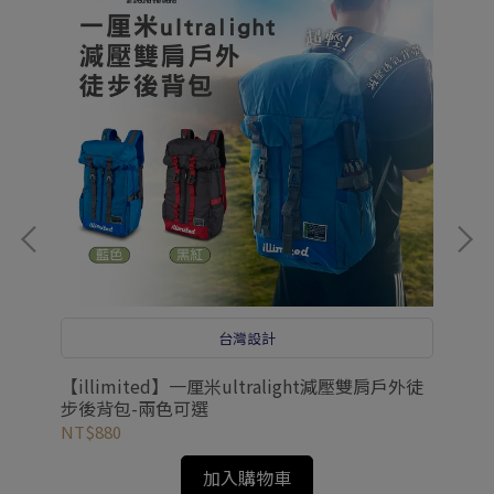
台灣設計
E-
【illimited】一厘米ultralight減壓雙肩戶外徒
【卡
步後背包-兩色可選
多功
NT$880
NT
加入購物車