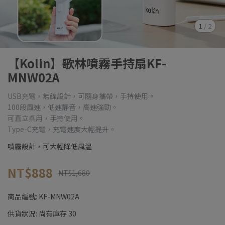
1
/
2
【Kolin】歌林噴霧手持扇KF-
MNW02A
USB充電，無線設計，可隨身攜帶，手持使用。
100段風速，低速靜音，高速強勁。
可直立桌用，手持使用。
Type-C充電，充電速度大幅提升。
噴霧設計，可大幅降低風溫
NT$888
NT$1,680
商品編號:
KF-MNW02A
供貨狀況:
尚有庫存 30