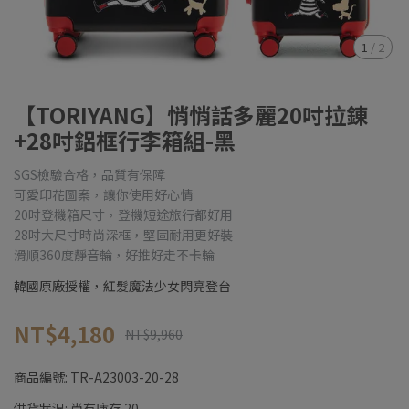
1
/
2
【TORIYANG】悄悄話多麗20吋拉錬
+28吋鋁框行李箱組-黑
SGS檢驗合格，品質有保障
可愛印花圖案，讓你使用好心情
20吋登機箱尺寸，登機短途旅行都好用
28吋大尺寸時尚深框，堅固耐用更好裝
滑順360度靜音輪，好推好走不卡輪
韓國原廠授權，紅髮魔法少女閃亮登台
NT$4,180
NT$9,960
商品編號:
TR-A23003-20-28
供貨狀況:
尚有庫存 20