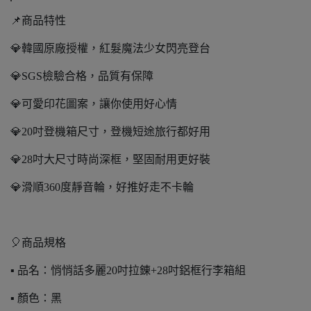
📌商品特性
💎韓國原廠授權，紅髮魔法少女閃亮登台
💎SGS檢驗合格，品質有保障
💎可愛印花圖案，讓你使用好心情
💎20吋登機箱尺寸，登機短途旅行都好用
💎28吋大尺寸時尚深框，堅固耐用更好裝
💎滑順360度靜音輪，好推好走不卡輪
🎈商品規格
▪️ 品名：悄悄話多麗20吋拉錬+28吋鋁框行李箱組
▪️ 顏色：黑