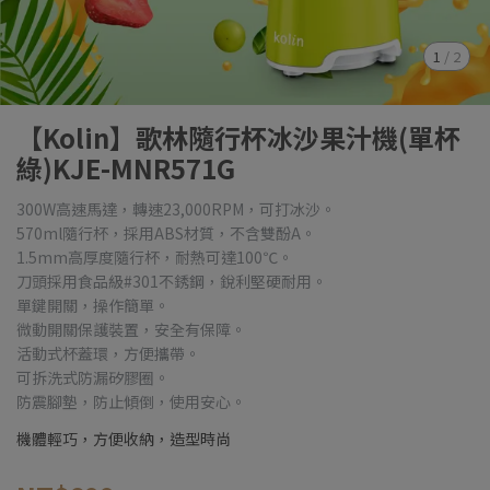
1
/
2
【Kolin】歌林隨行杯冰沙果汁機(單杯
綠)KJE-MNR571G
300W高速馬達，轉速23,000RPM，可打冰沙。
570ml隨行杯，採用ABS材質，不含雙酚A。
1.5mm高厚度隨行杯，耐熱可達100℃。
刀頭採用食品級#301不銹鋼，銳利堅硬耐用。
單鍵開關，操作簡單。
微動開關保護裝置，安全有保障。
活動式杯蓋環，方便攜帶。
可拆洗式防漏矽膠圈。
防震腳墊，防止傾倒，使用安心。
機體輕巧，方便收納，造型時尚