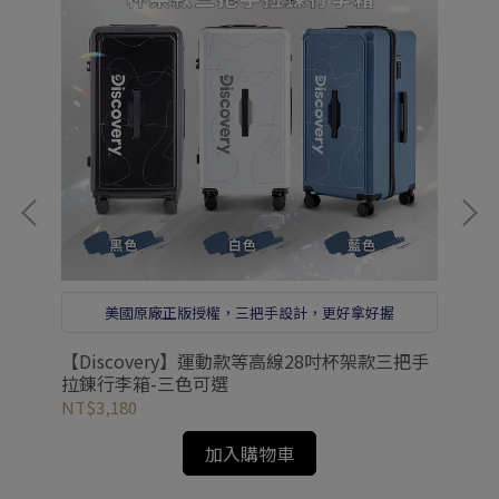
美國原廠正版授權，三把手設計，更好拿好握
als
【Discovery】運動款等高線28吋杯架款三把手
【i
拉錬行李箱-三色可選
步
NT$3,180
NT
加入購物車