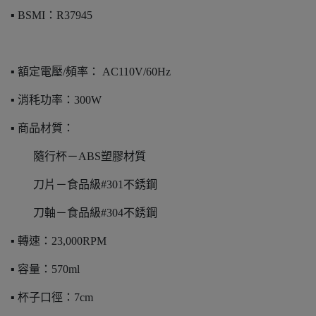
▪️ BSMI：R37945
▪️ 額定電壓/頻率： AC110V/60Hz
▪️ 消秏功率：300W
▪️ 商品材質：
隨行杯－ABS塑膠材質
刀片－食品級#301不銹鋼
刀軸－食品級#304不銹鋼
▪️ 轉速：23,000RPM
▪️ 容量：570ml
▪️ 杯子口徑：7cm