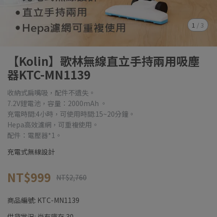
1
/
3
【Kolin】歌林無線直立手持兩用吸塵
器KTC-MN1139
收納式扁嘴吸，配件不遺失。
7.2V鋰電池，容量：2000mAh 。
充電時間:4小時，可使用時間:15~20分鐘。
Hepa高效濾網，可重複使用。
配件：電壓器*1。
充電式無線設計
NT$999
NT$2,760
商品編號:
KTC-MN1139
供貨狀況:
尚有庫存 30