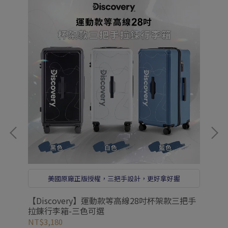
美國原廠正版授權，三把手設計，更好拿好握
行李
【Discovery】運動款等高線28吋杯架款三把手
【D
拉錬行李箱-三色可選
李
NT$3,180
NT