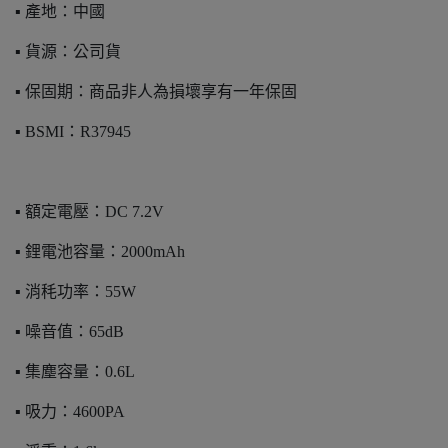
▪️ 產地：中國
▪️ 貨源：公司貨
▪️ 保固期：商品非人為損壞享有一年保固
▪️ BSMI：R37945
▪️ 額定電壓：DC 7.2V
▪️ 鋰電池容量：2000mAh
▪️ 消秏功率：55W
▪️ 噪音值：65dB
▪️ 集塵容量：0.6L
▪️ 吸力：4600PA